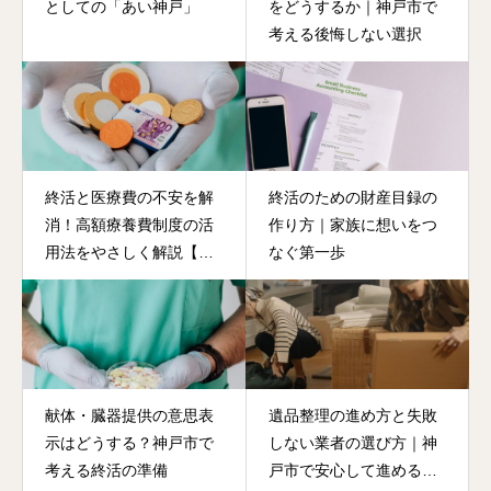
としての「あい神戸」
をどうするか｜神戸市で
考える後悔しない選択
終活と医療費の不安を解
終活のための財産目録の
消！高額療養費制度の活
作り方｜家族に想いをつ
用法をやさしく解説【神
なぐ第一歩
戸市・あい神戸】
献体・臓器提供の意思表
遺品整理の進め方と失敗
示はどうする？神戸市で
しない業者の選び方｜神
考える終活の準備
戸市で安心して進めるた