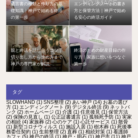
遺言書の種類と作り方の基
エンディングノートの書き
礎知識｜神戸で始める終活
方と保管方法｜神戸で始め
の第一歩
る安心の終活ガイド
親と終活を話し合うコツ｜
終活のための財産目録の作
切り出し方から進め方まで
り方｜家族に想いをつなぐ
神戸の専門家が解説
第一歩
タグ
SLOWHAND
(1)
SNS整理
(2)
あい神戸
(14)
お墓の選び
方
(1)
エンディングノート
(9)
デジタル終活
(9)
ネットバ
ンク
(2)
ホームページ
(1)
介護
(1)
任意後見
(1)
保管方法
(2)
保険の見直し
(1)
公正証書遺言
(1)
孤独死予防
(1)
実家
の相続
(4)
家族葬
(2)
心のケア
(1)
心託サービス
(1)
散骨
(1)
新型コロナウィルス
(1)
施設入居
(1)
樹木葬
(1)
死後事
務委任契約
(1)
生前整理
(2)
直葬
(1)
相続対策
(1)
看護師
カフェ
(5)
神戸の終活
(1)
神戸・明石
(1)
神戸市
(11)
神戸