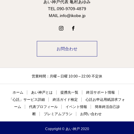
あい神戸代表 亀村あゆみ
TEL.090-9709-4879
MAIL.info@ikobe.jp
お問合わせ
営業時間：月曜～日曜 10:00～22:00 不定休
ホーム
あい神戸とは
提携先一覧
終活サポート情報
「心託」サービス詳細
終活ガイド検定
心託お申込用紙請求フォ
ーム
代表プロフィール
イベント情報
簡単終活自己診
断
プレミアムプラン
お問い合わせ
Copyright © あい神戸 2020