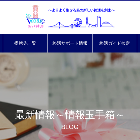
提携先一覧
終活サポート情報
終活ガイド検定
最新情報～情報玉手箱～
BLOG