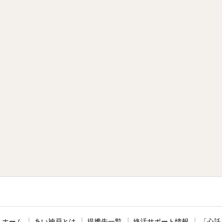
ホーム
あい神戸とは
提携先一覧
終活サポート情報
「心託