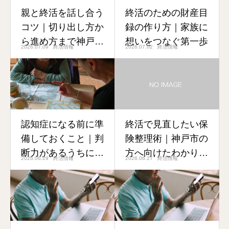
親と終活を話し合う
終活のための財産目
コツ｜切り出し方か
録の作り方｜家族に
ら進め方まで神戸の
想いをつなぐ第一歩
2026.07.09
終活情報
2026.07.02
終活情報
専門家が解説
認知症になる前に準
終活で見直したい保
備しておくこと｜判
険整理術｜神戸市の
断力があるうちに始
方へ向けたわかりや
2026.06.29
終活情報
2026.06.27
終活情報
める終活ガイド
すいガイド