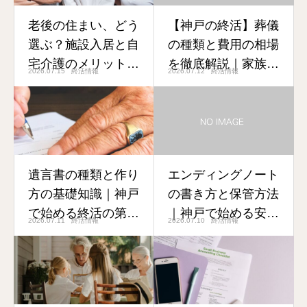
老後の住まい、どう
【神戸の終活】葬儀
選ぶ？施設入居と自
の種類と費用の相場
宅介護のメリット・
を徹底解説｜家族
2026.07.15
終活情報
2026.07.12
終活情報
デメリットを徹底比
葬・一般葬・直葬の
較
違いとは
遺言書の種類と作り
エンディングノート
方の基礎知識｜神戸
の書き方と保管方法
で始める終活の第一
｜神戸で始める安心
2026.07.11
終活情報
2026.07.10
終活情報
歩
の終活ガイド