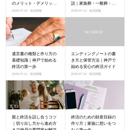
のメリット・デメリット
説｜家族葬・一般葬・直
を徹底比較
葬の違いとは
2026.07.15
終活情報
2026.07.12
終活情報
遺言書の種類と作り方の
エンディングノートの書
基礎知識｜神戸で始める
き方と保管方法｜神戸で
終活の第一歩
始める安心の終活ガイド
2026.07.11
終活情報
2026.07.10
終活情報
親と終活を話し合うコツ
終活のための財産目録の
｜切り出し方から進め方
作り方｜家族に想いをつ
まで神戸の専門家が解説
なぐ第一歩