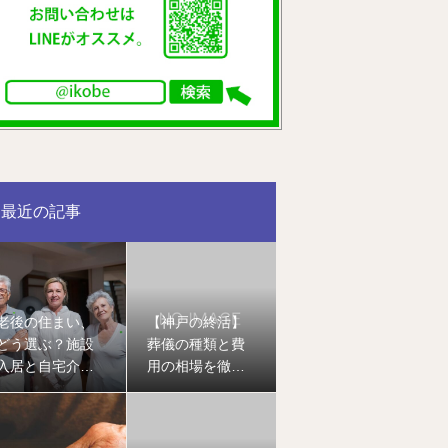
最近の記事
老後の住まい、
【神戸の終活】
どう選ぶ？施設
葬儀の種類と費
入居と自宅介護
用の相場を徹底
のメリット・デ
解説｜家族葬・
メリットを徹底
一般葬・直葬の
比較
違いとは