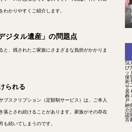
をわかりやすくご紹介します。
デジタル遺産」の問題点
ると、残されたご家族にさまざまな負担がかかりま
SL
び
ッ
保
死
続けられる
サ
居
葬
サブスクリプション（定額制サービス）は、ご本人
戸
納
介
き落とされ続けることがあります。家族がその存在
認
言
月も続いてしまうのです。