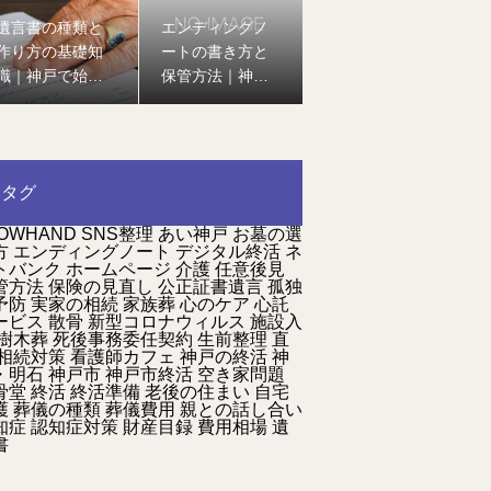
遺言書の種類と
エンディングノ
作り方の基礎知
ートの書き方と
識｜神戸で始め
保管方法｜神戸
る終活の第一歩
で始める安心の
終活ガイド
タグ
OWHAND
SNS整理
あい神戸
お墓の選
方
エンディングノート
デジタル終活
ネ
トバンク
ホームページ
介護
任意後見
管方法
保険の見直し
公正証書遺言
孤独
予防
実家の相続
家族葬
心のケア
心託
ービス
散骨
新型コロナウィルス
施設入
樹木葬
死後事務委任契約
生前整理
直
相続対策
看護師カフェ
神戸の終活
神
・明石
神戸市
神戸市終活
空き家問題
骨堂
終活
終活準備
老後の住まい
自宅
護
葬儀の種類
葬儀費用
親との話し合い
知症
認知症対策
財産目録
費用相場
遺
書