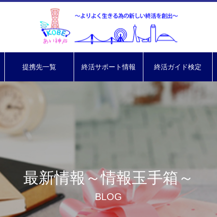
提携先一覧
終活サポート情報
終活ガイド検定
最新情報～情報玉手箱～
BLOG