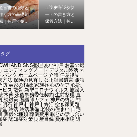
遺言書の種類と
エンディングノ
作り方の基礎知
ートの書き方と
識｜神戸で始め
保管方法｜神戸
る終活の第一歩
で始める安心の
終活ガイド
タグ
OWHAND
SNS整理
あい神戸
お墓の選
方
エンディングノート
デジタル終活
ネ
トバンク
ホームページ
介護
任意後見
管方法
保険の見直し
公正証書遺言
孤独
予防
実家の相続
家族葬
心のケア
心託
ービス
散骨
新型コロナウィルス
施設入
樹木葬
死後事務委任契約
生前整理
直
相続対策
看護師カフェ
神戸の終活
神
・明石
神戸市
神戸市終活
空き家問題
骨堂
終活
終活準備
老後の住まい
自宅
護
葬儀の種類
葬儀費用
親との話し合い
知症
認知症対策
財産目録
費用相場
遺
書