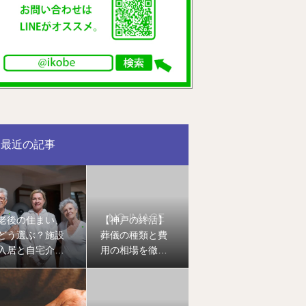
最近の記事
老後の住まい、
【神戸の終活】
どう選ぶ？施設
葬儀の種類と費
入居と自宅介護
用の相場を徹底
のメリット・デ
解説｜家族葬・
メリットを徹底
一般葬・直葬の
比較
違いとは