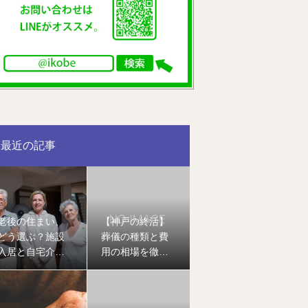
最近の記事
老後の住まい、
【神戸の終活】
どう選ぶ？施設
葬儀の種類と費
入居と自宅介護
用の相場を徹底
のメリット・デ
解説｜家族葬・
メリットを徹底
一般葬・直葬の
比較
違いとは