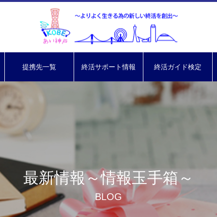
提携先一覧
終活サポート情報
終活ガイド検定
最新情報～情報玉手箱～
BLOG