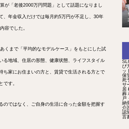
試算が「老後2000万円問題」として話題になりまし
て、年金収入だけでは毎月約5万円が不足し、30年
う内容でした。
、あくまで「平均的なモデルケース」をもとにした試
いる地域、住居の形態、健康状態、ライフスタイル
SL
び
ッ
持ち家にお住まいの方と、賃貸で生活される方とで
保
死
とです。
サ
居
葬
戸
納
るのではなく、ご自身の生活に合った金額を把握す
介
認
言