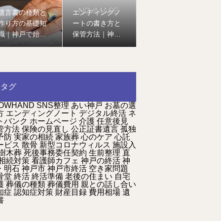
遺言書の種類と
エンディングノ
作り方の基礎知
ートの書き方と
識｜神戸で始め
保管方法｜神戸
る終活の第一歩
で始める安心の
終活ガイド
タグ
OWHAND
SNS整理
あい神戸
お墓の選
方
エンディングノート
デジタル終活
ネ
トバンク
ホームページ
介護
任意後見
管方法
保険の見直し
公正証書遺言
孤独
予防
実家の相続
家族葬
心のケア
心託
ービス
散骨
新型コロナウィルス
施設入
樹木葬
死後事務委任契約
生前整理
直
相続対策
看護師カフェ
神戸の終活
神
・明石
神戸市
神戸市終活
空き家問題
骨堂
終活
終活準備
老後の住まい
自宅
護
葬儀の種類
葬儀費用
親との話し合い
知症
認知症対策
財産目録
費用相場
遺
書