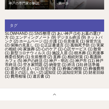
神戸の専門家が解説
第一歩
タグ
SLOWHAND
(1)
SNS整理
(2)
あい神戸
(14)
お墓の選び
方
(1)
エンディングノート
(9)
デジタル終活
(9)
ネットバ
ンク
(2)
ホームページ
(1)
介護
(1)
任意後見
(1)
保管方法
(2)
保険の見直し
(1)
公正証書遺言
(1)
孤独死予防
(1)
実家
の相続
(4)
家族葬
(2)
心のケア
(1)
心託サービス
(1)
散骨
(1)
新型コロナウィルス
(1)
施設入居
(1)
樹木葬
(1)
死後事
務委任契約
(1)
生前整理
(2)
直葬
(1)
相続対策
(1)
看護師
カフェ
(5)
神戸の終活
(1)
神戸・明石
(1)
神戸市
(11)
神戸
市終活
(1)
空き家問題
(2)
納骨堂
(1)
終活
(16)
終活準備
(1)
老後の住まい
(1)
自宅介護
(1)
葬儀の種類
(2)
葬儀費用
(1)
親との話し合い
(2)
認知症
(2)
認知症対策
(2)
財産目録
(1)
費用相場
(1)
遺言書
(2)