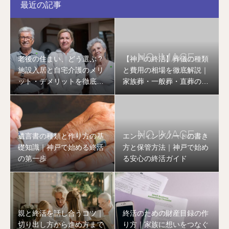
最近の記事
老後の住まい、どう選ぶ？
【神戸の終活】葬儀の種類
施設入居と自宅介護のメリ
と費用の相場を徹底解説｜
ット・デメリットを徹底比
家族葬・一般葬・直葬の違
較
いとは
遺言書の種類と作り方の基
エンディングノートの書き
礎知識｜神戸で始める終活
方と保管方法｜神戸で始め
の第一歩
る安心の終活ガイド
親と終活を話し合うコツ｜
終活のための財産目録の作
切り出し方から進め方まで
り方｜家族に想いをつなぐ