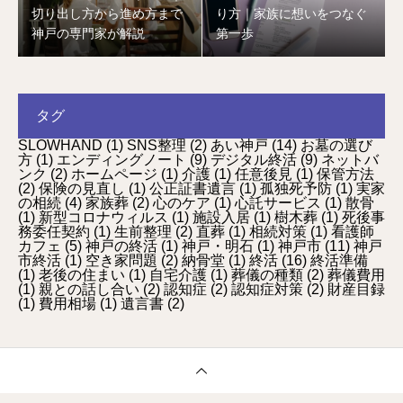
切り出し方から進め方まで
り方｜家族に想いをつなぐ
神戸の専門家が解説
第一歩
タグ
SLOWHAND
(1)
SNS整理
(2)
あい神戸
(14)
お墓の選び
方
(1)
エンディングノート
(9)
デジタル終活
(9)
ネットバ
ンク
(2)
ホームページ
(1)
介護
(1)
任意後見
(1)
保管方法
(2)
保険の見直し
(1)
公正証書遺言
(1)
孤独死予防
(1)
実家
の相続
(4)
家族葬
(2)
心のケア
(1)
心託サービス
(1)
散骨
(1)
新型コロナウィルス
(1)
施設入居
(1)
樹木葬
(1)
死後事
務委任契約
(1)
生前整理
(2)
直葬
(1)
相続対策
(1)
看護師
カフェ
(5)
神戸の終活
(1)
神戸・明石
(1)
神戸市
(11)
神戸
市終活
(1)
空き家問題
(2)
納骨堂
(1)
終活
(16)
終活準備
(1)
老後の住まい
(1)
自宅介護
(1)
葬儀の種類
(2)
葬儀費用
(1)
親との話し合い
(2)
認知症
(2)
認知症対策
(2)
財産目録
(1)
費用相場
(1)
遺言書
(2)