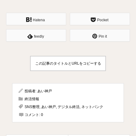
Hatena
Pocket
feedly
Pin it
この記事のタイトルとURLをコピーする
投稿者:
あい神戸
終活情報
SNS整理
,
あい神戸
,
デジタル終活
,
ネットバンク
コメント:
0