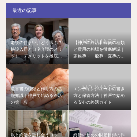
最近の記事
老後の住まい、どう選ぶ？
【神戸の終活】葬儀の種類
施設入居と自宅介護のメリ
と費用の相場を徹底解説｜
ット・デメリットを徹底比
家族葬・一般葬・直葬の違
較
いとは
遺言書の種類と作り方の基
エンディングノートの書き
礎知識｜神戸で始める終活
方と保管方法｜神戸で始め
の第一歩
る安心の終活ガイド
親と終活を話し合うコツ｜
終活のための財産目録の作