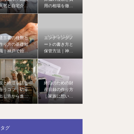
入居と自宅介護
用の相場を徹底
のメリット・デ
解説｜家族葬・
メリットを徹底
一般葬・直葬の
比較
違いとは
遺言書の種類と
エンディングノ
作り方の基礎知
ートの書き方と
識｜神戸で始め
保管方法｜神戸
る終活の第一歩
で始める安心の
終活ガイド
親と終活を話し
終活のための財
合うコツ｜切り
産目録の作り方
出し方から進め
｜家族に想いを
方まで神戸の専
つなぐ第一歩
門家が解説
タグ