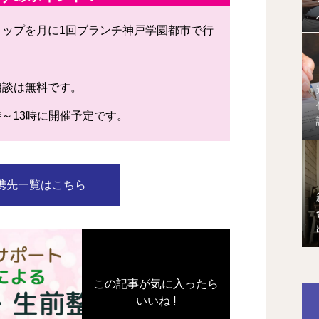
ョップを月に1回ブランチ神戸学園都市で行
相談は無料です。
0時～13時に開催予定です。
携先一覧はこちら
この記事が気に入ったら
いいね !