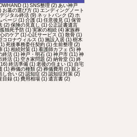
OWHAND
(1)
SNS整理
(2)
あい神戸
)
お墓の選び方
(1)
エンディングノート
デジタル終活
(9)
ネットバンク
(2)
ホ
ムページ
(1)
介護
(1)
任意後見
(1)
保管
法
(2)
保険の見直し
(1)
公正証書遺言
孤独死予防
(1)
実家の相続
(4)
家族葬
心のケア
(1)
心託サービス
(1)
散骨
(1)
型コロナウィルス
(1)
施設入居
(1)
樹木
1)
死後事務委任契約
(1)
生前整理
(2)
葬
(1)
相続対策
(1)
看護師カフェ
(5)
神
の終活
(1)
神戸・明石
(1)
神戸市
(11)
神
市終活
(1)
空き家問題
(2)
納骨堂
(1)
終
16)
終活準備
(1)
老後の住まい
(1)
自宅
護
(1)
葬儀の種類
(2)
葬儀費用
(1)
親と
話し合い
(2)
認知症
(2)
認知症対策
(2)
産目録
(1)
費用相場
(1)
遺言書
(2)