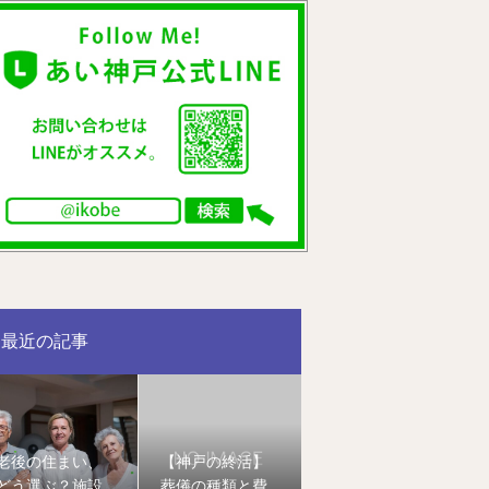
最近の記事
老後の住まい、
【神戸の終活】
どう選ぶ？施設
葬儀の種類と費