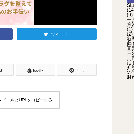
SL
(14
(9)
ー
方
(1)
ツイート
(2)
新
葬
(
直
戸
戸
活
(
介
et
feedly
Pin it
の
財
タイトルとURLをコピーする