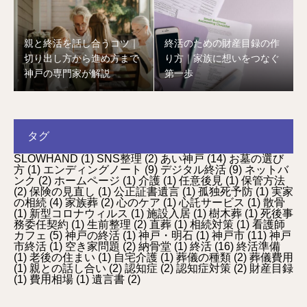
親と終活を話し合うコツ｜
終活のための財産目録の作
切り出し方から進め方まで
り方｜家族に想いをつなぐ
神戸の専門家が解説
第一歩
タグ
SLOWHAND
(1)
SNS整理
(2)
あい神戸
(14)
お墓の選び
方
(1)
エンディングノート
(9)
デジタル終活
(9)
ネットバ
ンク
(2)
ホームページ
(1)
介護
(1)
任意後見
(1)
保管方法
(2)
保険の見直し
(1)
公正証書遺言
(1)
孤独死予防
(1)
実家
の相続
(4)
家族葬
(2)
心のケア
(1)
心託サービス
(1)
散骨
(1)
新型コロナウィルス
(1)
施設入居
(1)
樹木葬
(1)
死後事
務委任契約
(1)
生前整理
(2)
直葬
(1)
相続対策
(1)
看護師
カフェ
(5)
神戸の終活
(1)
神戸・明石
(1)
神戸市
(11)
神戸
市終活
(1)
空き家問題
(2)
納骨堂
(1)
終活
(16)
終活準備
(1)
老後の住まい
(1)
自宅介護
(1)
葬儀の種類
(2)
葬儀費用
(1)
親との話し合い
(2)
認知症
(2)
認知症対策
(2)
財産目録
(1)
費用相場
(1)
遺言書
(2)