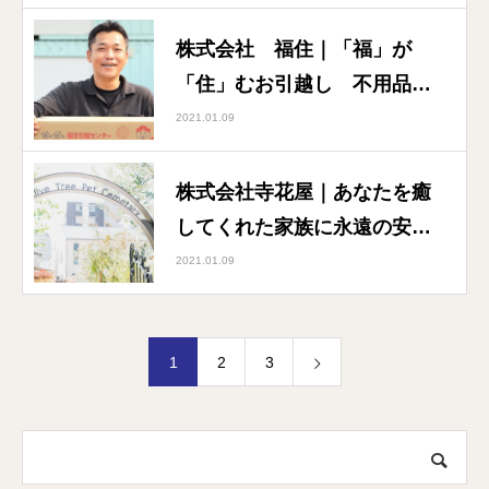
株式会社 福住｜「福」が
「住」むお引越し 不用品回
収・買取もお任せください！
2021.01.09
株式会社寺花屋｜あなたを癒
してくれた家族に永遠の安ら
ぎを
2021.01.09
1
2
3