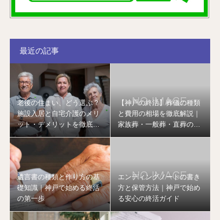
最近の記事
老後の住まい、どう選ぶ？
【神戸の終活】葬儀の種類
施設入居と自宅介護のメリ
と費用の相場を徹底解説｜
ット・デメリットを徹底比
家族葬・一般葬・直葬の違
較
いとは
遺言書の種類と作り方の基
エンディングノートの書き
礎知識｜神戸で始める終活
方と保管方法｜神戸で始め
の第一歩
る安心の終活ガイド