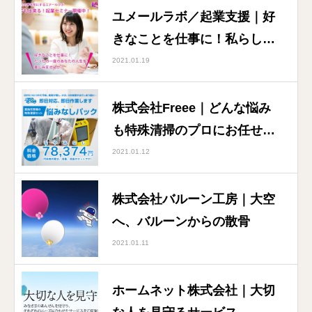
ユメールラボ／起業支援｜好
きなことを仕事に！私らし
く！
2021.01.19
株式会社Freee｜どんな悩み
も特殊清掃のプロにお任せく
ださい！
2021.01.12
株式会社バルーン工房｜大空
へ、バルーンからの散骨
2021.01.11
ホームネット株式会社｜大切