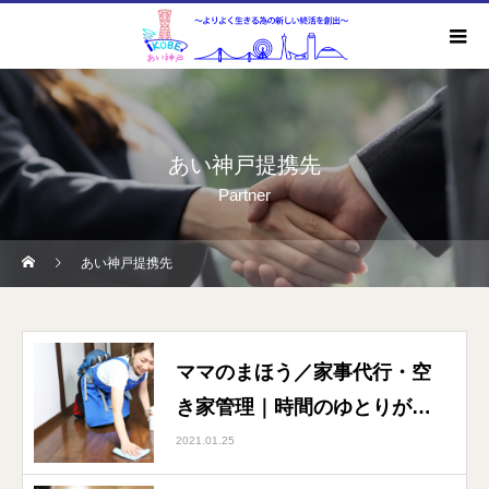
あい神戸提携先
Partner
あい神戸提携先
ママのまほう／家事代行・空
き家管理｜時間のゆとりがお
客様の夢を叶えます
2021.01.25