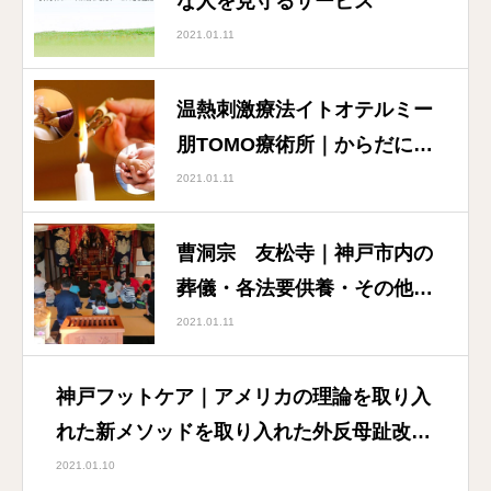
な人を見守るサービス
2021.01.11
温熱刺激療法イトオテルミー
朋TOMO療術所｜からだにぬ
くもりと刺激を与えること
2021.01.11
で、自然治癒力に働きかけ、
病気の予防等、健康増進を図
曹洞宗 友松寺｜神戸市内の
る温熱刺激療法
葬儀・各法要供養・その他仏
事に関するご相談はお任せく
2021.01.11
ださい！
神戸フットケア｜アメリカの理論を取り入
れた新メソッドを取り入れた外反母趾改善
の専門家「ゆるかかと歩き」
2021.01.10