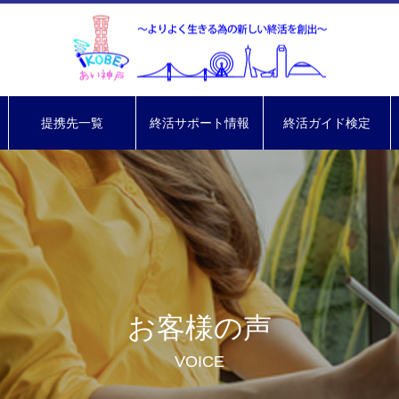
提携先一覧
終活サポート情報
終活ガイド検定
お客様の声
VOICE