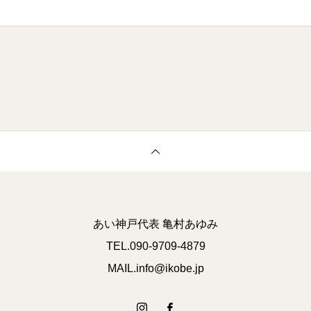
あい神戸代表 亀村あゆみ
TEL.090-9709-4879
MAIL.info@ikobe.jp